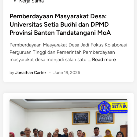
P
Kerja Sama
r
n
o
i
i
s
Pemberdayaan Masyarakat Desa:
b
k
t
Universitas Setia Budhi dan DPMD
i
a
e
s
Provinsi Banten Tandatangani MoA
s
d
n
i
i
Pemberdayaan Masyarakat Desa Jadi Fokus Kolaborasi
i
U
n
Perguruan Tinggi dan Pemerintah Pemberdayaan
s
n
P
masyarakat desa menjadi salah satu …
Read more
:
i
e
M
v
by
Jonathan Carter
•
June 19, 2026
m
a
e
b
h
r
e
a
s
r
s
i
d
i
t
a
s
a
y
w
s
a
a
E
a
U
s