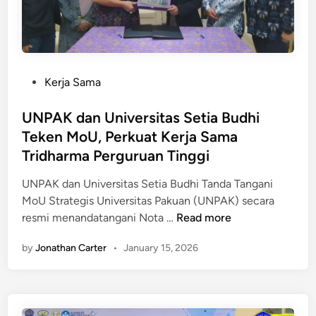
t
N
d
i
i
e
a
l
n
B
a
g
u
i
a
P
Kerja Sama
d
K
n
o
h
e
M
s
UNPAK dan Universitas Setia Budhi
i
b
S
t
Teken MoU, Perkuat Kerja Sama
H
a
U
e
a
Tridharma Perguruan Tinggi
n
M
d
d
g
a
i
UNPAK dan Universitas Setia Budhi Tanda Tangani
i
s
l
n
MoU Strategis Universitas Pakuan (UNPAK) secara
r
a
a
U
resmi menandatangani Nota …
Read more
d
a
y
N
i
n
by
Jonathan Carter
•
January 15, 2026
s
P
S
P
i
A
M
e
a
K
A
l
2
d
N
a