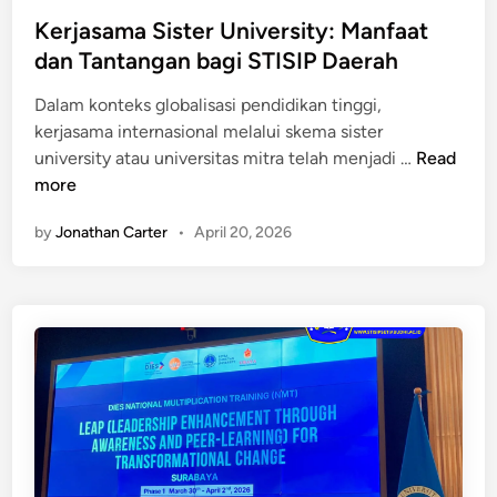
o
i
u
k
s
Kerjasama Sister University: Manfaat
t
d
t
t
dan Tantangan bagi STISIP Daerah
y
h
i
e
S
i
f
Dalam konteks globalisasi pendidikan tinggi,
d
e
d
kerjasama internasional melalui skema sister
i
r
a
K
university atau universitas mitra telah menjadi …
Read
n
v
n
e
more
i
P
r
c
o
by
Jonathan Carter
•
April 20, 2026
j
e
l
a
a
i
s
n
t
a
t
e
m
a
k
a
r
n
S
a
i
i
K
k
s
a
K
t
m
r