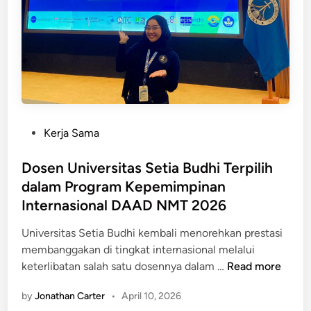
e
p
a
r
u
k
U
s
a
n
d
t
i
a
a
v
n
u
e
D
C
r
e
i
P
Kerja Sama
s
s
l
o
i
a
e
s
Dosen Universitas Setia Budhi Terpilih
t
B
g
t
dalam Program Kepemimpinan
y
i
o
e
Internasional DAAD NMT 2026
:
n
n
d
M
a
P
i
Universitas Setia Budhi kembali menorehkan prestasi
a
a
e
n
membanggakan di tingkat internasional melalui
n
n
r
D
keterlibatan salah satu dosennya dalam …
Read more
f
k
o
a
by
Jonathan Carter
•
April 10, 2026
u
s
a