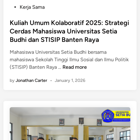
,
t
P
Kerja Sama
F
K
o
a
e
s
Kuliah Umum Kolaboratif 2025: Strategi
k
r
t
Cerdas Mahasiswa Universitas Setia
u
j
e
l
Budhi dan STISIP Banten Raya
a
d
t
S
i
Mahasiswa Universitas Setia Budhi bersama
a
a
n
mahasiswa Sekolah Tinggi Ilmu Sosial dan Ilmu Politik
s
m
K
(STISIP) Banten Raya …
Read more
T
a
u
e
by
Jonathan Carter
•
January 1, 2026
T
l
k
r
i
n
i
a
i
d
h
k
h
U
d
a
m
a
r
u
n
m
m
P