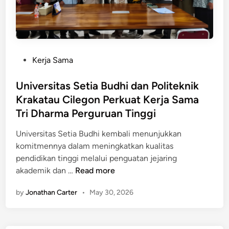
n
i
e
a
g
t
n
l
a
a
T
C
n
s
a
a
B
S
n
b
P
Kerja Sama
e
e
d
a
o
n
t
a
n
s
Universitas Setia Budhi dan Politeknik
c
i
t
g
t
Krakatau Cilegon Perkuat Kerja Sama
a
a
a
S
e
n
Tri Dharma Perguruan Tinggi
B
n
e
d
a
u
g
r
i
Universitas Setia Budhi kembali menunjukkan
U
d
a
a
n
komitmennya dalam meningkatkan kualitas
n
h
n
n
pendidikan tinggi melalui penguatan jejaring
i
i
i
g
U
akademik dan …
Read more
v
d
M
n
e
a
o
by
Jonathan Carter
•
May 30, 2026
i
r
n
A
v
s
P
e
i
o