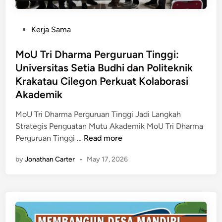
n
K
i
c
e
l
a
P
Kerja Sama
r
e
n
o
j
g
a
s
MoU Tri Dharma Perguruan Tinggi:
a
o
d
t
Universitas Setia Budhi dan Politeknik
s
n
i
e
a
Krakatau Cilegon Perkuat Kolaborasi
P
L
d
m
Akademik
e
e
i
a
r
b
n
MoU Tri Dharma Perguruan Tinggi Jadi Langkah
T
k
a
Strategis Penguatan Mutu Akademik MoU Tri Dharma
r
u
k
M
Perguruan Tinggi …
Read more
i
a
S
o
p
t
e
by
Jonathan Carter
•
May 17, 2026
U
l
K
l
T
e
e
a
r
H
r
t
i
e
j
a
D
l
a
n
h
i