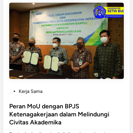
n
B
u
d
a
y
a
B
a
n
t
e
P
Kerja Sama
n
o
:
s
Peran MoU dengan BPJS
U
t
Ketenagakerjaan dalam Melindungi
n
e
i
Civitas Akademika
d
v