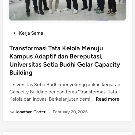
n
o
B
g
a
r
n
a
P
Kerja Sama
k
m
o
S
K
s
Transformasi Tata Kelola Menuju
y
e
t
Kampus Adaptif dan Bereputasi,
a
p
e
r
Universitas Setia Budhi Gelar Capacity
e
d
i
Building
m
i
a
i
n
Universitas Setia Budhi menyelenggarakan kegiatan
h
m
Capacity Building dengan tema “Transformasi Tata
N
p
T
Kelola dan Inovasi Berkelanjutan demi …
Read more
a
i
r
s
n
by
Jonathan Carter
•
February 20, 2026
a
i
a
n
o
n
s
n
I
f