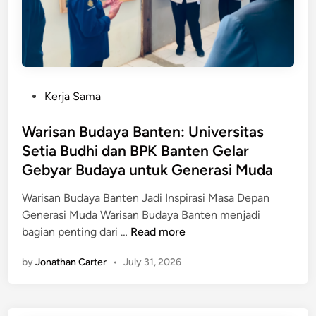
P
Kerja Sama
o
s
Warisan Budaya Banten: Universitas
t
Setia Budhi dan BPK Banten Gelar
e
Gebyar Budaya untuk Generasi Muda
d
i
Warisan Budaya Banten Jadi Inspirasi Masa Depan
n
Generasi Muda Warisan Budaya Banten menjadi
W
bagian penting dari …
Read more
a
by
Jonathan Carter
•
July 31, 2026
r
i
s
a