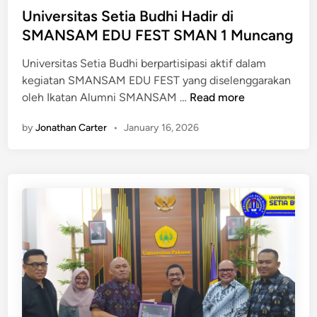
g
w
s
Universitas Setia Budhi Hadir di
a
a
t
SMANSAM EDU FEST SMAN 1 Muncang
i
t
e
F
M
Universitas Setia Budhi berpartisipasi aktif dalam
d
o
o
kegiatan SMANSAM EDU FEST yang diselenggarakan
i
n
U
U
oleh Ikatan Alumni SMANSAM …
Read more
n
d
I
n
a
n
by
Jonathan Carter
•
January 16, 2026
i
s
t
v
i
e
e
P
r
r
e
n
s
n
a
i
g
s
t
u
i
a
a
o
s
t
n
S
a
a
e
n
l