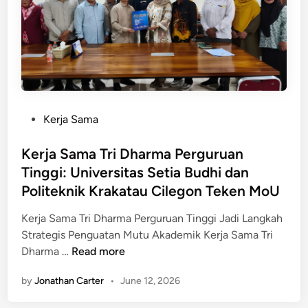
n
n
a
M
i
U
a
v
n
s
e
g
y
r
g
a
s
u
r
i
l
P
Kerja Sama
a
t
G
o
k
a
e
s
Kerja Sama Tri Dharma Perguruan
a
s
l
t
Tinggi: Universitas Setia Budhi dan
t
S
a
e
D
Politeknik Krakatau Cilegon Teken MoU
e
r
d
e
t
P
i
Kerja Sama Tri Dharma Perguruan Tinggi Jadi Langkah
s
i
e
n
Strategis Penguatan Mutu Akademik Kerja Sama Tri
a
a
n
K
Dharma …
Read more
:
B
g
e
U
u
a
by
Jonathan Carter
•
June 12, 2026
r
n
d
b
j
i
h