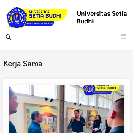
Skip
to
Universitas Setia
content
Budhi
Mai
Open
Men
Search
Kerja Sama