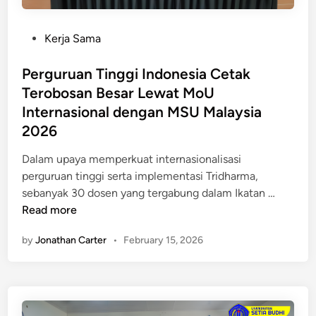
i
n
u
b
B
s
P
Kerja Sama
r
e
o
i
r
s
Perguruan Tinggi Indonesia Cetak
d
e
t
Terobosan Besar Lewat MoU
a
p
e
U
Internasional dengan MSU Malaysia
u
d
n
2026
t
i
i
a
n
Dalam upaya memperkuat internasionalisasi
v
s
perguruan tinggi serta implementasi Tridharma,
e
i
P
sebanyak 30 dosen yang tergabung dalam Ikatan …
r
,
e
Read more
s
U
r
i
n
by
Jonathan Carter
•
February 15, 2026
g
t
i
u
a
v
r
s
e
u
S
r
a
e
s