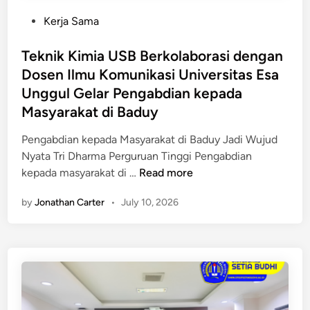
S
n
P
Kerja Sama
K
B
o
e
P
s
Teknik Kimia USB Berkolaborasi dengan
t
K
t
Dosen Ilmu Komunikasi Universitas Esa
e
B
e
n
Unggul Gelar Pengabdian kepada
a
d
a
Masyarakat di Baduy
n
i
g
t
n
Pengabdian kepada Masyarakat di Baduy Jadi Wujud
a
e
Nyata Tri Dharma Perguruan Tinggi Pengabdian
k
n
T
kepada masyarakat di …
Read more
e
G
e
r
e
by
Jonathan Carter
•
July 10, 2026
k
j
l
n
a
a
i
a
r
k
n
G
K
d
e
i
a
b
m
l
y