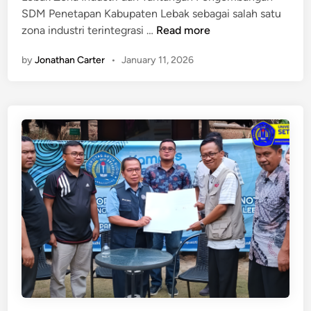
u
a
SDM Penetapan Kabupaten Lebak sebagai salah satu
d
n
L
zona industri terintegrasi …
Read more
h
g
e
i
by
Jonathan Carter
•
January 11, 2026
b
T
a
e
k
k
Z
e
o
n
n
M
a
o
I
U
n
,
d
P
u
e
s
r
t
k
r
u
i
a