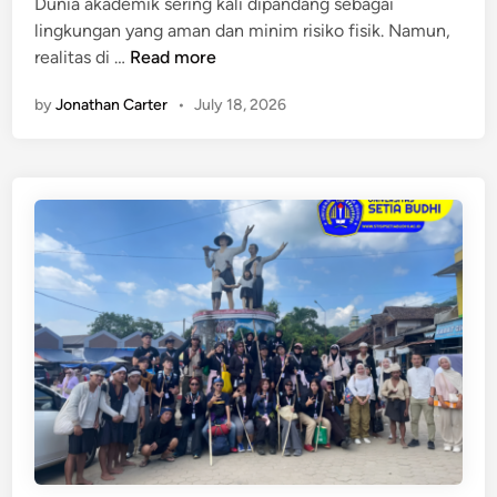
i
Dunia akademik sering kali dipandang sebagai
e
n
lingkungan yang aman dan minim risiko fisik. Namun,
r
P
realitas di …
Read more
s
e
i
by
Jonathan Carter
•
July 18, 2026
r
t
a
a
n
s
M
S
o
e
U
t
d
i
e
a
n
B
g
u
a
d
n
h
B
i
P
d
J
a