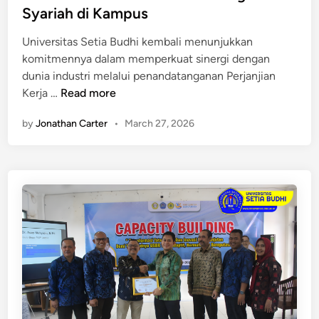
e
k
u
Syariah di Kampus
I
d
d
S
i
Universitas Setia Budhi kembali menunjukkan
h
I
n
komitmennya dalam memperkuat sinergi dengan
i
P
dunia industri melalui penandatanganan Perjanjian
T
D
K
Kerja …
Read more
e
a
e
r
e
by
Jonathan Carter
•
March 27, 2026
r
p
r
j
i
a
a
l
h
S
i
a
h
m
d
a
a
U
l
S
a
B
m
d
P
a
r