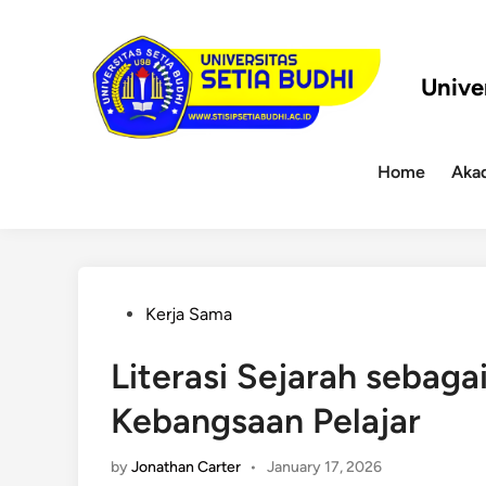
Skip
to
content
Unive
Home
Aka
Posted
Kerja Sama
in
Literasi Sejarah sebaga
Kebangsaan Pelajar
by
Jonathan Carter
•
January 17, 2026