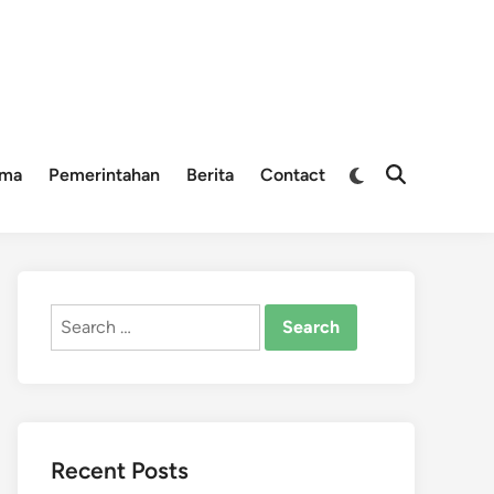
Switch
ama
Pemerintahan
Berita
Contact
Open
to
Search
dark
mode
Search
for:
Recent Posts