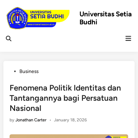
Skip
to
Universitas Setia
content
Budhi
Mai
Open
Men
Search
Posted
Business
in
Fenomena Politik Identitas dan
Tantangannya bagi Persatuan
Nasional
by
Jonathan Carter
•
January 18, 2026