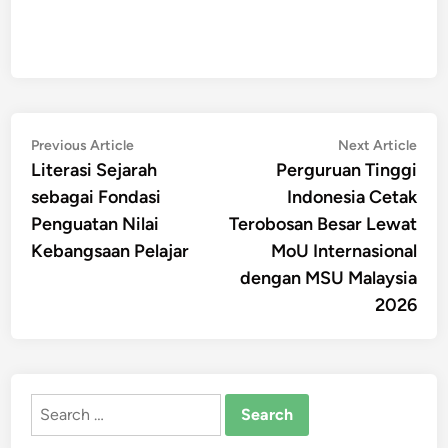
Post
Previous
Nex
Previous Article
Next Article
article:
artic
Literasi Sejarah
Perguruan Tinggi
navigation
sebagai Fondasi
Indonesia Cetak
Penguatan Nilai
Terobosan Besar Lewat
Kebangsaan Pelajar
MoU Internasional
dengan MSU Malaysia
2026
Search
for: