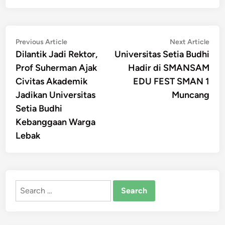
Post
Previous
Nex
Previous Article
Next Article
article:
artic
Dilantik Jadi Rektor,
Universitas Setia Budhi
navigation
Prof Suherman Ajak
Hadir di SMANSAM
Civitas Akademik
EDU FEST SMAN 1
Jadikan Universitas
Muncang
Setia Budhi
Kebanggaan Warga
Lebak
Search
for: