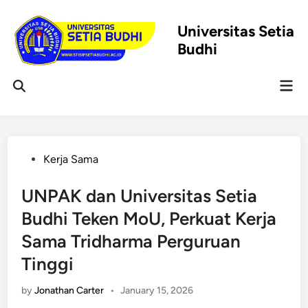
Skip
to
Universitas Setia
content
Budhi
Mai
Open
Men
Search
Posted
Kerja Sama
in
UNPAK dan Universitas Setia
Budhi Teken MoU, Perkuat Kerja
Sama Tridharma Perguruan
Tinggi
by
Jonathan Carter
•
January 15, 2026