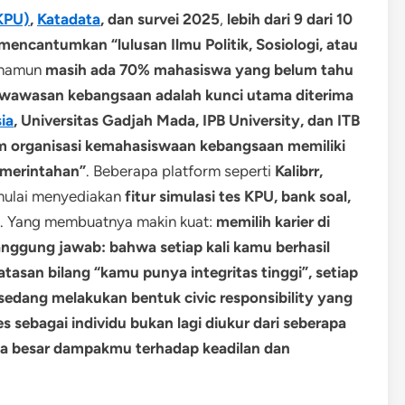
KPU)
,
Katadata
, dan survei 2025
,
lebih dari 9 dari 10
 mencantumkan “lulusan Ilmu Politik, Sosiologi, atau
 namun
masih ada 70% mahasiswa yang belum tahu
 wawasan kebangsaan adalah kunci utama diterima
ia
, Universitas Gadjah Mada, IPB University, dan ITB
am organisasi kemahasiswaan kebangsaan memiliki
emerintahan”
. Beberapa platform seperti
Kalibrr,
ulai menyediakan
fitur simulasi tes KPU, bank soal,
. Yang membuatnya makin kuat:
memilih karier di
anggung jawab: bahwa setiap kali kamu berhasil
 atasan bilang “kamu punya integritas tinggi”, setiap
edang melakukan bentuk civic responsibility yang
s sebagai individu bukan lagi diukur dari seberapa
pa besar dampakmu terhadap keadilan dan