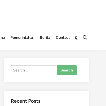
Switch
ama
Pemerintahan
Berita
Contact
Open
to
Search
dark
mode
Search
for:
Recent Posts