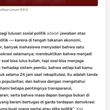
milihan Umum (KPU)
gi lulusan sosial politik
adalah
jawaban atas
politik — karena di tengah tekanan ekonomi,
rier, banyak mahasiswa menyadari bahwa satu
emokrasi selamanya; membuktikan bahwa menjadi
oal bisa lulus kuliah, tapi soal bisa menjaga
at terhadap sistem pemilu; bahwa setiap kali kamu
 selama 24 jam saat rekapitulasi, itu adalah tanda
a popularitas; dan bahwa dengan mengetahui
ahami betapa pentingnya transparansi,
naran; serta bahwa masa depan bangsa bukan di
yang berani bertugas di garda terdepan demokrasi
.
uma buat orang partai atau elite politik”
. Kini,