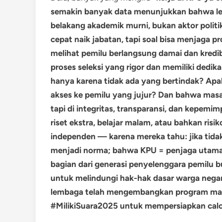
semakin banyak data menunjukkan bahwa lebih
belakang akademik murni, bukan aktor politi
cepat naik jabatan, tapi soal bisa menjaga pr
melihat pemilu berlangsung damai dan kredib
proses seleksi yang rigor dan memiliki dedik
hanya karena tidak ada yang bertindak? Apa
akses ke pemilu yang jujur? Dan bahwa mas
tapi di integritas, transparansi, dan kepemim
riset ekstra, belajar malam, atau bahkan ris
independen — karena mereka tahu: jika tida
menjadi norma; bahwa KPU = penjaga utama l
bagian dari generasi penyelenggara pemilu b
untuk melindungi hak-hak dasar warga nega
lembaga telah mengembangkan program maga
#MilikiSuara2025 untuk mempersiapkan cal