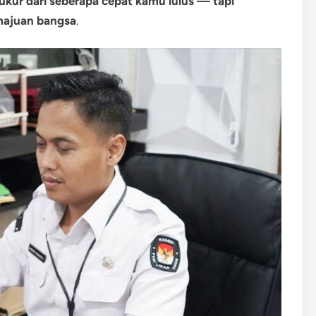
iukur dari seberapa cepat kamu lulus — tapi
majuan bangsa
.