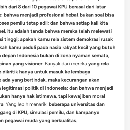
 dari 8 dari 10 pegawai KPU berasal dari latar
k: bahwa menjadi profesional hebat bukan soal bisa
oses pemilu tetap adil; dan bahwa setiap kali kita
el, itu adalah tanda bahwa mereka telah melewati
asi tinggi; apakah kamu rela sistem demokrasi rusak
kah kamu peduli pada nasib rakyat kecil yang butuh
a depan Indonesia bukan di zona nyaman semata,
pinan yang visioner
. Banyak dari mereka
yang rela
iko dikritik hanya untuk masuk ke lembaga
k ada yang bertindak, maka kecurangan akan
egitimasi politik di Indonesia; dan bahwa menjadi
ukan hanya hak istimewa, tapi kewajiban moral
ra
. Yang lebih menarik:
beberapa universitas dan
ng di KPU, simulasi pemilu, dan kampanye
on pegawai muda yang berkualitas
.