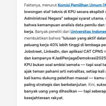
Faktanya, menurut
Komisi Pemilihan Umum (
lowongan staf teknis di KPU secara eksplisit
Administrasi Negara” sebagai syarat utama
,
bahwa kemampuan analisis data pemilu dan
kerja
. Banyak peneliti dari
Universitas Indones
membuktikan bahwa
“lulusan yang aktif dal
peluang kerja 40% lebih tinggi di lembaga p
Jobstreet, LinkedIn, dan aplikasi CAT CPNS
m
dan kampanye #JadiPenjagaDemokrasi2025
KPU bukan soal ambisi semata — tapi soal t
ajak teman pahami arti netralitas, setiap kali
kali kamu dukung pelatihan massal — kamu s
paling strategis dan berkelanjutan
. Kini,
sukse
banyak uang yang dihasilkan — tapi sebera
kesejahteraan rakyat
.