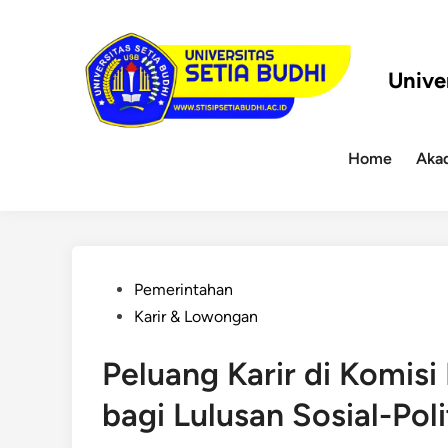
Skip
to
content
Unive
Home
Aka
Posted
Pemerintahan
in
Karir & Lowongan
Peluang Karir di Komis
bagi Lulusan Sosial-Poli