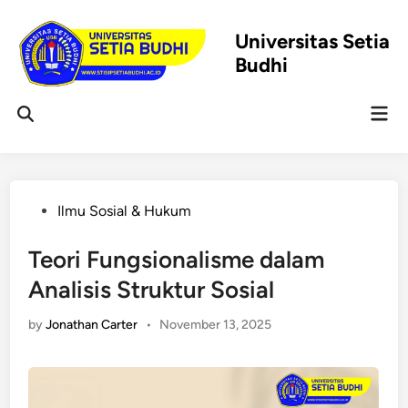
Skip
to
Universitas Setia
content
Budhi
Mai
Open
Men
Search
Posted
Ilmu Sosial & Hukum
in
Teori Fungsionalisme dalam
Analisis Struktur Sosial
by
Jonathan Carter
•
November 13, 2025