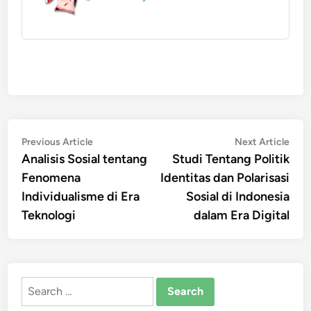
Post
Previous
Nex
Previous Article
Next Article
article:
artic
Analisis Sosial tentang
Studi Tentang Politik
navigation
Fenomena
Identitas dan Polarisasi
Individualisme di Era
Sosial di Indonesia
Teknologi
dalam Era Digital
Search
for: