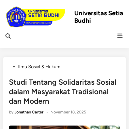
Skip
to
Universitas Setia
content
Budhi
Mai
Open
Men
Search
Posted
Ilmu Sosial & Hukum
in
Studi Tentang Solidaritas Sosial
dalam Masyarakat Tradisional
dan Modern
by
Jonathan Carter
•
November 18, 2025