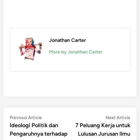
Jonathan Carter
More by Jonathan Carter
Post
Previous
Nex
Previous Article
Next Article
article:
artic
Ideologi Politik dan
7 Peluang Kerja untuk
navigation
Pengaruhnya terhadap
Lulusan Jurusan Ilmu