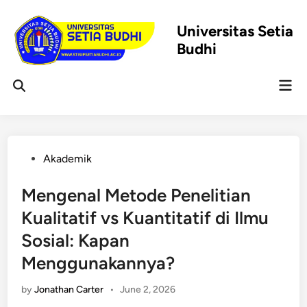
Skip
to
Universitas Setia
content
Budhi
Mai
Open
Men
Search
Posted
Akademik
in
Mengenal Metode Penelitian
Kualitatif vs Kuantitatif di Ilmu
Sosial: Kapan
Menggunakannya?
by
Jonathan Carter
•
June 2, 2026