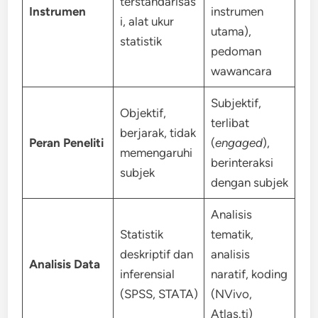
terstandarisas
Instrumen
instrumen
i, alat ukur
utama),
statistik
pedoman
wawancara
Subjektif,
Objektif,
terlibat
berjarak, tidak
Peran Peneliti
(
engaged
),
memengaruhi
berinteraksi
subjek
dengan subjek
Analisis
Statistik
tematik,
deskriptif dan
analisis
Analisis Data
inferensial
naratif, koding
(SPSS, STATA)
(NVivo,
Atlas.ti)