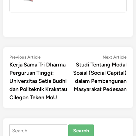
Post
Previous
Nex
Previous Article
Next Article
article:
artic
Kerja Sama Tri Dharma
Studi Tentang Modal
navigation
Perguruan Tinggi:
Sosial (Social Capital)
Universitas Setia Budhi
dalam Pembangunan
dan Politeknik Krakatau
Masyarakat Pedesaan
Cilegon Teken MoU
Search
for: