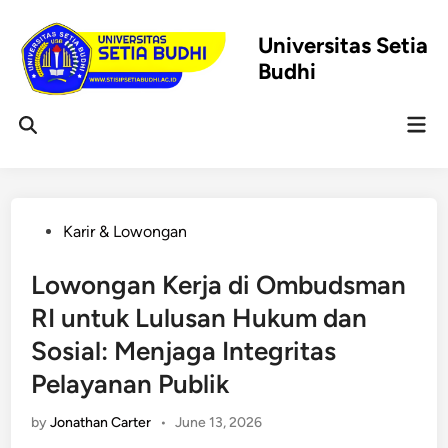
Skip
to
Universitas Setia
content
Budhi
Mai
Open
Men
Search
Posted
Karir & Lowongan
in
Lowongan Kerja di Ombudsman
RI untuk Lulusan Hukum dan
Sosial: Menjaga Integritas
Pelayanan Publik
by
Jonathan Carter
•
June 13, 2026