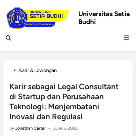
Skip
to
Universitas Setia
content
Budhi
Mai
Open
Men
Search
Posted
Karir & Lowongan
in
Karir sebagai Legal Consultant
di Startup dan Perusahaan
Teknologi: Menjembatani
Inovasi dan Regulasi
by
Jonathan Carter
•
June 6, 2026