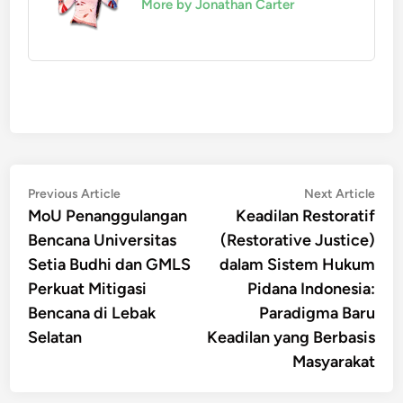
More by Jonathan Carter
Post
Previous
Nex
Previous Article
Next Article
article:
artic
MoU Penanggulangan
Keadilan Restoratif
navigation
Bencana Universitas
(Restorative Justice)
Setia Budhi dan GMLS
dalam Sistem Hukum
Perkuat Mitigasi
Pidana Indonesia:
Bencana di Lebak
Paradigma Baru
Selatan
Keadilan yang Berbasis
Masyarakat