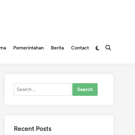
Switch
ama
Pemerintahan
Berita
Contact
Open
to
Search
dark
mode
Search
for:
Recent Posts