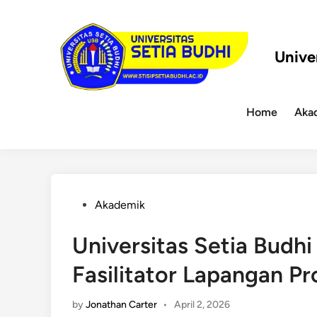
Skip
to
content
Unive
Home
Aka
Posted
Akademik
in
Universitas Setia Budh
Fasilitator Lapangan P
by
Jonathan Carter
•
April 2, 2026